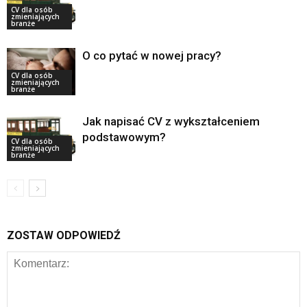
CV dla osób
zmieniających
branże
O co pytać w nowej pracy?
CV dla osób
zmieniających
branże
Jak napisać CV z wykształceniem
podstawowym?
CV dla osób
zmieniających
branże
ZOSTAW ODPOWIEDŹ