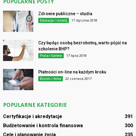
POPULARNE POSTY
Zdrowie publiczne – studia
17 stycznia 2018
Edukacja i rozwój
Czy będąc osobą bezrobotną, warto pójść na
szkolenie BHP?
17 lipca 2018
Praca i kariera
Płatności on-line na każdym kroku
22 czerwca 2017
Biznes i firma
POPULARNE KATEGORIE
Certyfikacje i akredytacje
391
Budżetowanie i kontrola finansowa
300
Cele i planowanie życia
235