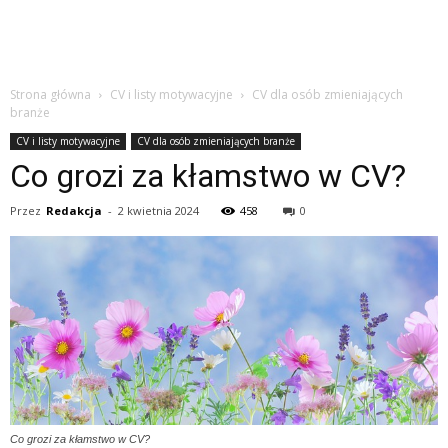
Strona główna
CV i listy motywacyjne
CV dla osób zmieniających
branże
CV i listy motywacyjne
CV dla osób zmieniających branże
Co grozi za kłamstwo w CV?
Przez
Redakcja
-
2 kwietnia 2024
458
0
Co grozi za kłamstwo w CV?