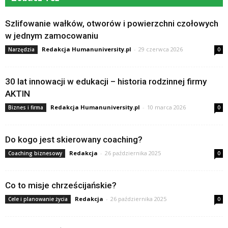
Szlifowanie wałków, otworów i powierzchni czołowych
w jednym zamocowaniu
Redakcja Humanuniversity.pl
-
29 czerwca 2026
Narzędzia
0
30 lat innowacji w edukacji – historia rodzinnej firmy
AKTIN
Redakcja Humanuniversity.pl
-
10 marca 2026
Biznes i firma
0
Do kogo jest skierowany coaching?
Redakcja
-
26 października 2025
Coaching biznesowy
0
Co to misje chrześcijańskie?
Redakcja
-
26 października 2025
Cele i planowanie życia
0