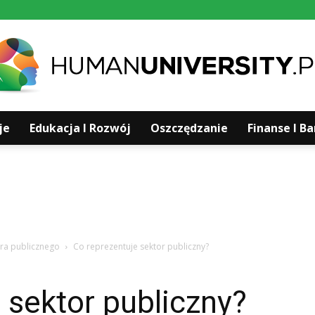
je
Edukacja I Rozwój
Oszczędzanie
Finanse I B
Humanuniversity.pl
ra publicznego
Co reprezentuje sektor publiczny?
 sektor publiczny?