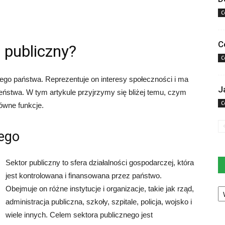
C
C
 publiczny?
C
dego państwa. Reprezentuje on interesy społeczności i ma
J
eństwa. W tym artykule przyjrzymy się bliżej temu, czym
C
łówne funkcje.
nego
Sektor publiczny to sfera działalności gospodarczej, która
jest kontrolowana i finansowana przez państwo.
Ka
Obejmuje on różne instytucje i organizacje, takie jak rząd,
administracja publiczna, szkoły, szpitale, policja, wojsko i
wiele innych. Celem sektora publicznego jest