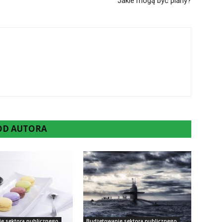
Jakie mogą być plany?
 OD AUTORA
e sektora publicznego
Budżetowanie sektora publicznego