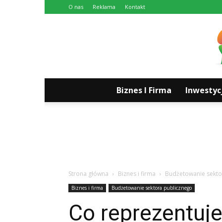
O nas
Reklama
Kontakt
Biznes I Firma
Inwestyc
Strona główna
Biznes i firma
Budżetowanie sekto
Biznes i firma
Budżetowanie sektora publicznego
Co reprezentuje