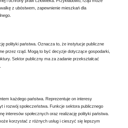
znej i ochrony praw człowieka. Przykładowo, rząd może
 walkę z ubóstwem, zapewnienie mieszkań dla
lnego.
cję polityki państwa. Oznacza to, że instytucje publiczne
e przez rząd. Mogą to być decyzje dotyczące gospodarki,
uktury. Sektor publiczny ma za zadanie przekształcać
.
entem każdego państwa. Reprezentuje on interesy
t i rozwój społeczeństwa. Funkcje sektora publicznego
ę interesów społecznych oraz realizację polityki państwa.
oże korzystać z różnych usług i cieszyć się lepszym