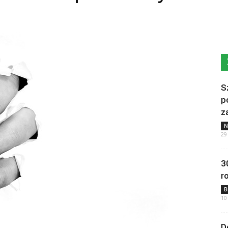
S
p
z
N
29
3
r
B
10
D