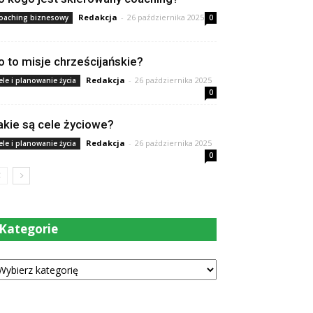
Redakcja
-
26 października 2025
oaching biznesowy
0
o to misje chrześcijańskie?
Redakcja
-
26 października 2025
ele i planowanie życia
0
akie są cele życiowe?
Redakcja
-
26 października 2025
ele i planowanie życia
0
Kategorie
tegorie