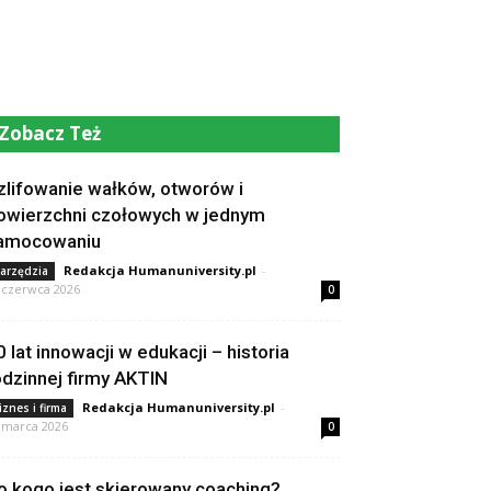
Zobacz Też
zlifowanie wałków, otworów i
owierzchni czołowych w jednym
amocowaniu
Redakcja Humanuniversity.pl
-
arzędzia
 czerwca 2026
0
0 lat innowacji w edukacji – historia
odzinnej firmy AKTIN
Redakcja Humanuniversity.pl
-
iznes i firma
 marca 2026
0
o kogo jest skierowany coaching?