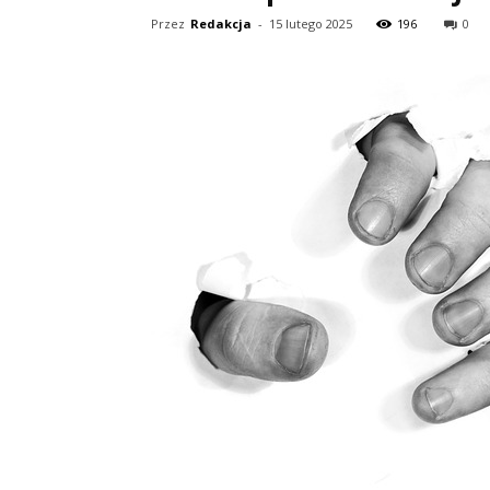
Przez
Redakcja
-
15 lutego 2025
196
0