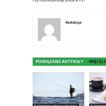
Czy można pominąć pracę w CV?
Redakcja
POWIĄZANE ARTYKUŁY
WIĘCEJ
Budżetowanie sektora publicznego
Budżetowani