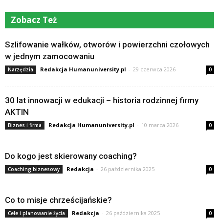
Zobacz Też
Szlifowanie wałków, otworów i powierzchni czołowych
w jednym zamocowaniu
Redakcja Humanuniversity.pl
-
29 czerwca 2026
Narzędzia
0
30 lat innowacji w edukacji – historia rodzinnej firmy
AKTIN
Redakcja Humanuniversity.pl
-
10 marca 2026
Biznes i firma
0
Do kogo jest skierowany coaching?
Redakcja
-
26 października 2025
Coaching biznesowy
0
Co to misje chrześcijańskie?
Redakcja
-
26 października 2025
Cele i planowanie życia
0