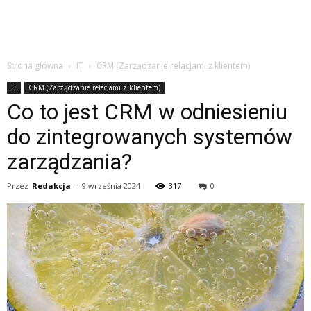
Strona główna
IT
CRM (Zarządzanie relacjami z klientem)
IT
CRM (Zarządzanie relacjami z klientem)
Co to jest CRM w odniesieniu
do zintegrowanych systemów
zarządzania?
Przez
Redakcja
-
9 września 2024
317
0