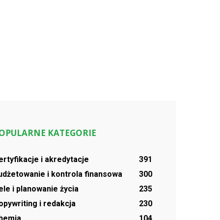
OPULARNE KATEGORIE
ertyfikacje i akredytacje
391
udżetowanie i kontrola finansowa
300
ele i planowanie życia
235
opywriting i redakcja
230
hemia
104