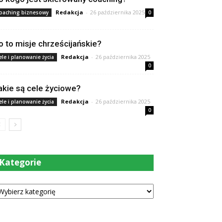
Redakcja
-
26 października 2025
oaching biznesowy
0
o to misje chrześcijańskie?
Redakcja
-
26 października 2025
ele i planowanie życia
0
akie są cele życiowe?
Redakcja
-
26 października 2025
ele i planowanie życia
0
Kategorie
tegorie