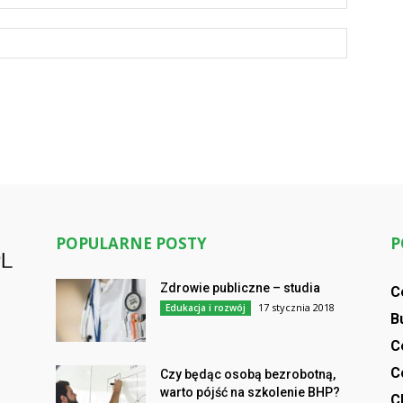
POPULARNE POSTY
P
Zdrowie publiczne – studia
C
17 stycznia 2018
Edukacja i rozwój
B
C
C
Czy będąc osobą bezrobotną,
warto pójść na szkolenie BHP?
C