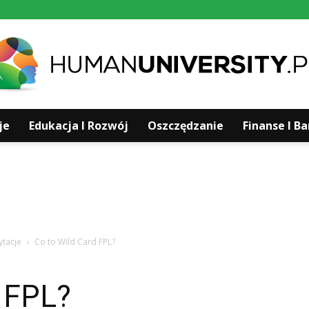
je
Edukacja I Rozwój
Oszczędzanie
Finanse I B
Humanuniversity.pl
ytacje
Co to Wild Card FPL?
 FPL?