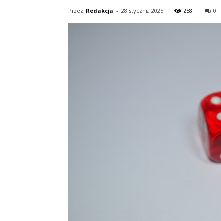
Przez
Redakcja
-
28 stycznia 2025
258
0