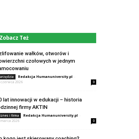
Zobacz Też
zlifowanie wałków, otworów i
owierzchni czołowych w jednym
amocowaniu
Redakcja Humanuniversity.pl
-
arzędzia
 czerwca 2026
0
0 lat innowacji w edukacji – historia
odzinnej firmy AKTIN
Redakcja Humanuniversity.pl
-
iznes i firma
 marca 2026
0
o kogo jest skierowany coaching?