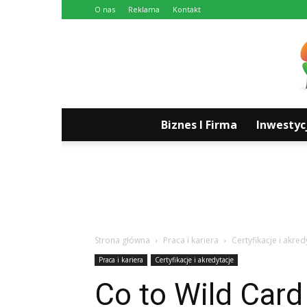
O nas
Reklama
Kontakt
Biznes I Firma
Inwestyc
Strona główna
Praca i kariera
Certyfikacje i akred
Praca i kariera
Certyfikacje i akredytacje
Co to Wild Card