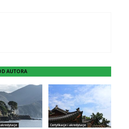
 OD AUTORA
i akredytacje
Certyfikacje i akredytacje