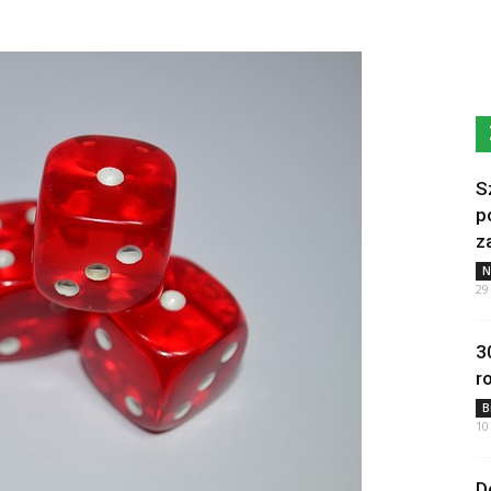
S
p
z
N
29
3
r
B
10
D