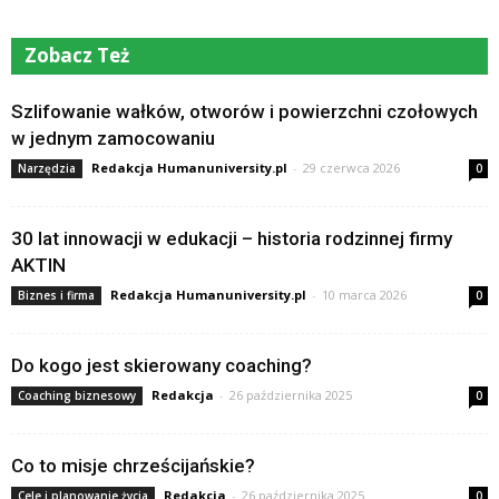
Zobacz Też
Szlifowanie wałków, otworów i powierzchni czołowych
w jednym zamocowaniu
Redakcja Humanuniversity.pl
-
29 czerwca 2026
Narzędzia
0
30 lat innowacji w edukacji – historia rodzinnej firmy
AKTIN
Redakcja Humanuniversity.pl
-
10 marca 2026
Biznes i firma
0
Do kogo jest skierowany coaching?
Redakcja
-
26 października 2025
Coaching biznesowy
0
Co to misje chrześcijańskie?
Redakcja
-
26 października 2025
Cele i planowanie życia
0