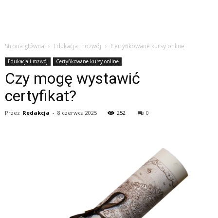
Strona główna
Edukacja i rozwój
Certyfikowane kursy online
Edukacja i rozwój
Certyfikowane kursy online
Czy mogę wystawić
certyfikat?
Przez
Redakcja
-
8 czerwca 2025
252
0