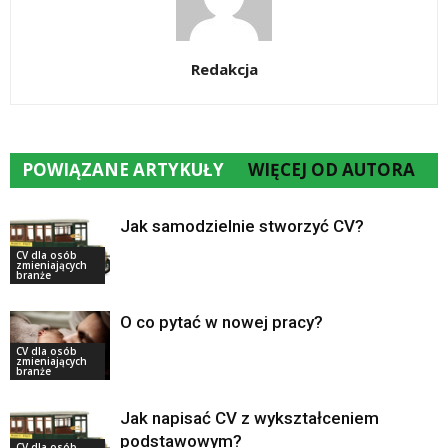
Redakcja
POWIĄZANE ARTYKUŁY
WIĘCEJ OD AUTORA
Jak samodzielnie stworzyć CV?
CV dla osób
zmieniających
branże
O co pytać w nowej pracy?
CV dla osób
zmieniających
branże
Jak napisać CV z wykształceniem
podstawowym?
CV dla osób