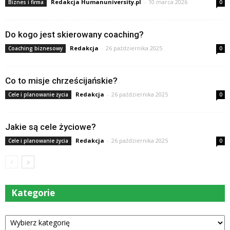
Redakcja Humanuniversity.pl
-
10 marca 2026
Biznes i firma
0
Do kogo jest skierowany coaching?
Redakcja
-
26 października 2025
Coaching biznesowy
0
Co to misje chrześcijańskie?
Redakcja
-
26 października 2025
Cele i planowanie życia
0
Jakie są cele życiowe?
Redakcja
-
26 października 2025
Cele i planowanie życia
0
Kategorie
Kategorie