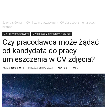
Strona główna
CV i listy motywacyjne
CV dla osób zmieniających
branże
CV i listy motywacyjne
CV dla osób zmieniających branże
Czy pracodawca może żądać
od kandydata do pracy
umieszczenia w CV zdjęcia?
Przez
Redakcja
-
5 października 2024
432
0