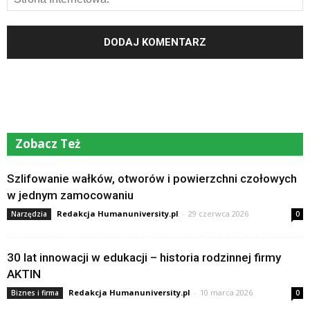
Zobacz Też
Szlifowanie wałków, otworów i powierzchni czołowych
w jednym zamocowaniu
Redakcja Humanuniversity.pl
-
29 czerwca 2026
Narzędzia
0
30 lat innowacji w edukacji – historia rodzinnej firmy
AKTIN
Redakcja Humanuniversity.pl
-
10 marca 2026
Biznes i firma
0