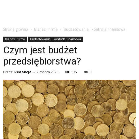
Strona główna
Biznes i firma
Budżetowanie i kontrola finansowa
Biznes i firma
Budżetowanie i kontrola finansowa
Czym jest budżet
przedsiębiorstwa?
Przez
Redakcja
-
2 marca 2025
195
0