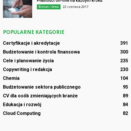
Płatności on-line na każdym kroku
22 czerwca 2017
Biznes i firma
POPULARNE KATEGORIE
Certyfikacje i akredytacje
391
Budżetowanie i kontrola finansowa
300
Cele i planowanie życia
235
Copywriting i redakcja
230
Chemia
104
Budżetowanie sektora publicznego
95
CV dla osób zmieniających branże
89
Edukacja i rozwój
84
Cloud Computing
82