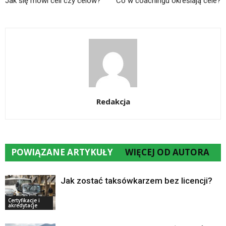
Jak się mówi celi czy celów?
Co w coachingu określają cele?
Redakcja
POWIĄZANE ARTYKUŁY
WIĘCEJ OD AUTORA
Jak zostać taksówkarzem bez licencji?
Certyfikacje i
akredytacje