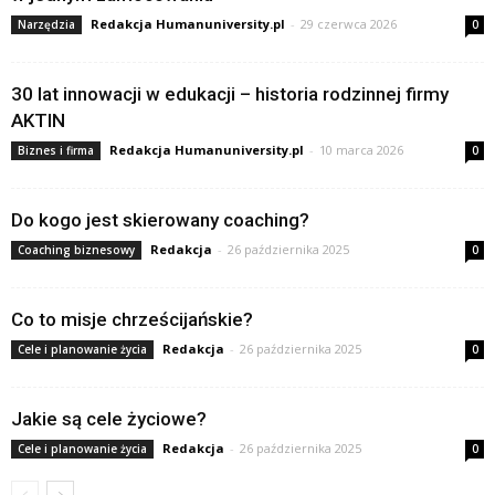
Redakcja Humanuniversity.pl
-
29 czerwca 2026
Narzędzia
0
30 lat innowacji w edukacji – historia rodzinnej firmy
AKTIN
Redakcja Humanuniversity.pl
-
10 marca 2026
Biznes i firma
0
Do kogo jest skierowany coaching?
Redakcja
-
26 października 2025
Coaching biznesowy
0
Co to misje chrześcijańskie?
Redakcja
-
26 października 2025
Cele i planowanie życia
0
Jakie są cele życiowe?
Redakcja
-
26 października 2025
Cele i planowanie życia
0