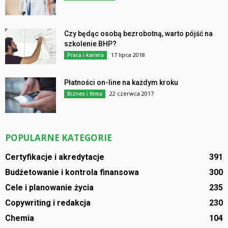
Czy będąc osobą bezrobotną, warto pójść na
szkolenie BHP?
17 lipca 2018
Praca i kariera
Płatności on-line na każdym kroku
22 czerwca 2017
Biznes i firma
POPULARNE KATEGORIE
Certyfikacje i akredytacje
391
Budżetowanie i kontrola finansowa
300
Cele i planowanie życia
235
Copywriting i redakcja
230
Chemia
104