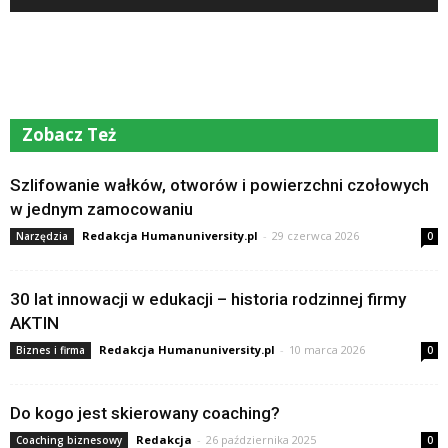
Zobacz Też
Szlifowanie wałków, otworów i powierzchni czołowych
w jednym zamocowaniu
Redakcja Humanuniversity.pl
-
29 czerwca 2026
Narzędzia
0
30 lat innowacji w edukacji – historia rodzinnej firmy
AKTIN
Redakcja Humanuniversity.pl
-
10 marca 2026
Biznes i firma
0
Do kogo jest skierowany coaching?
Redakcja
-
26 października 2025
Coaching biznesowy
0