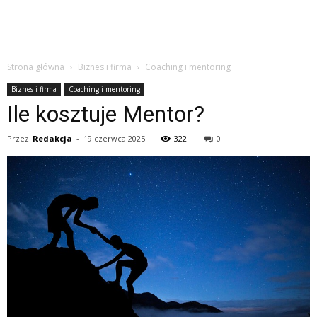
Strona główna
Biznes i firma
Coaching i mentoring
Biznes i firma
Coaching i mentoring
Ile kosztuje Mentor?
Przez
Redakcja
-
19 czerwca 2025
322
0