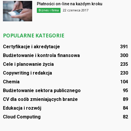
Płatności on-line na każdym kroku
22 czerwca 2017
Biznes i firma
POPULARNE KATEGORIE
Certyfikacje i akredytacje
391
Budżetowanie i kontrola finansowa
300
Cele i planowanie życia
235
Copywriting i redakcja
230
Chemia
104
Budżetowanie sektora publicznego
95
CV dla osób zmieniających branże
89
Edukacja i rozwój
84
Cloud Computing
82