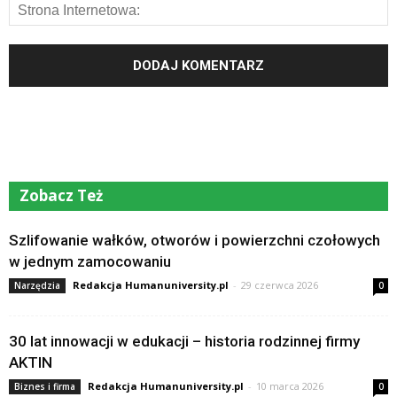
Zobacz Też
Szlifowanie wałków, otworów i powierzchni czołowych
w jednym zamocowaniu
Redakcja Humanuniversity.pl
-
29 czerwca 2026
Narzędzia
0
30 lat innowacji w edukacji – historia rodzinnej firmy
AKTIN
Redakcja Humanuniversity.pl
-
10 marca 2026
Biznes i firma
0