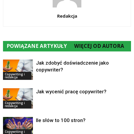
Redakcja
POWIĄZANE ARTYKUŁY
WIĘCEJ OD AUTORA
Jak zdobyć doświadczenie jako
copywriter?
Copywriting i
redakcja
Jak wycenić pracę copywriter?
Copywriting i
redakcja
Ile słów to 100 stron?
Copywriting i