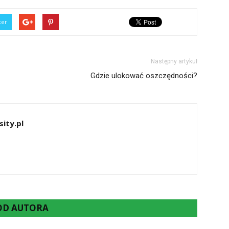
ter
Następny artykuł
Gdzie ulokować oszczędności?
ity.pl
 OD AUTORA