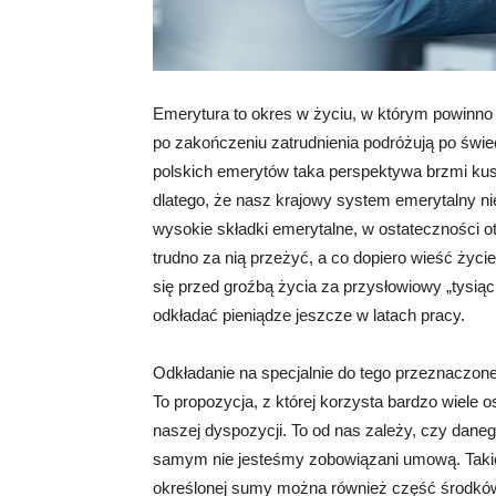
Emerytura to okres w życiu, w którym powinno
po zakończeniu zatrudnienia podróżują po świec
polskich emerytów taka perspektywa brzmi kus
dlatego, że nasz krajowy system emerytalny ni
wysokie składki emerytalne, w ostateczności o
trudno za nią przeżyć, a co dopiero wieść ży
się przed groźbą życia za przysłowiowy „tysiąc 
odkładać pieniądze jeszcze w latach pracy.
Odkładanie na specjalnie do tego przeznaczon
To propozycja, z której korzysta bardzo wiele o
naszej dyspozycji. To od nas zależy, czy dane
samym nie jesteśmy zobowiązani umową. Takie
określonej sumy można również część środków 