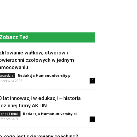
Zobacz Też
zlifowanie wałków, otworów i
owierzchni czołowych w jednym
amocowaniu
Redakcja Humanuniversity.pl
-
arzędzia
 czerwca 2026
0
0 lat innowacji w edukacji – historia
odzinnej firmy AKTIN
Redakcja Humanuniversity.pl
-
iznes i firma
 marca 2026
0
o kogo jest skierowany coaching?