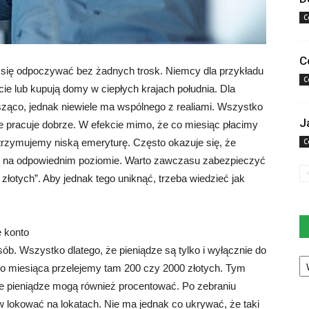
C
C
 się odpoczywać bez żadnych trosk. Niemcy dla przykładu
C
ie lub kupują domy w ciepłych krajach południa. Dla
ząco, jednak niewiele ma wspólnego z realiami. Wszystko
J
e pracuje dobrze. W efekcie mimo, że co miesiąc płacimy
trzymujemy niską emeryturę. Często okazuje się, że
C
cie na odpowiednim poziomie. Warto zawczasu zabezpieczyć
złotych”. Aby jednak tego uniknąć, trzeba wiedzieć jak
e konto
sób. Wszystko dlatego, że pieniądze są tylko i wyłącznie do
Ka
go miesiąca przelejemy tam 200 czy 2000 złotych. Tym
 pieniądze mogą również procentować. Po zebraniu
lokować na lokatach. Nie ma jednak co ukrywać, że taki