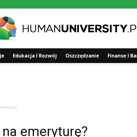
je
Edukacja I Rozwój
Oszczędzanie
Finanse I B
Humanuniversity.pl
emeryturę?
 na emeryturę?