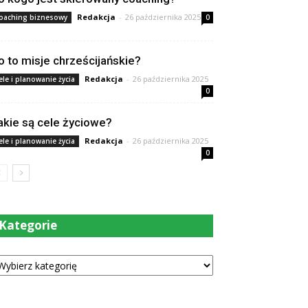
Redakcja
-
26 października 2025
oaching biznesowy
0
o to misje chrześcijańskie?
Redakcja
-
26 października 2025
ele i planowanie życia
0
akie są cele życiowe?
Redakcja
-
26 października 2025
ele i planowanie życia
0
Kategorie
tegorie