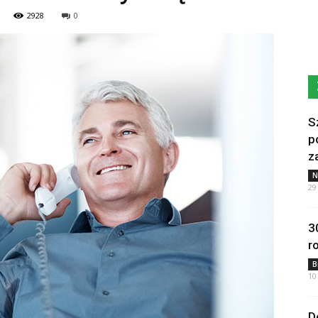
2928
0
S
p
z
N
29
3
r
B
10
D