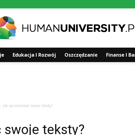
je
Edukacja I Rozwój
Oszczędzanie
Finanse I B
Humanuniversity.pl
Jak sprzedawać swoje teksty?
 swoje teksty?