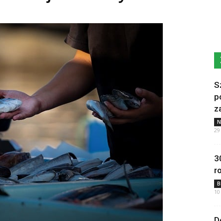
S
p
z
N
29
3
r
B
10
D