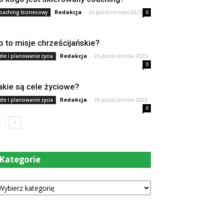
Redakcja
-
26 października 2025
oaching biznesowy
0
o to misje chrześcijańskie?
Redakcja
-
26 października 2025
ele i planowanie życia
0
akie są cele życiowe?
Redakcja
-
26 października 2025
ele i planowanie życia
0
Kategorie
tegorie