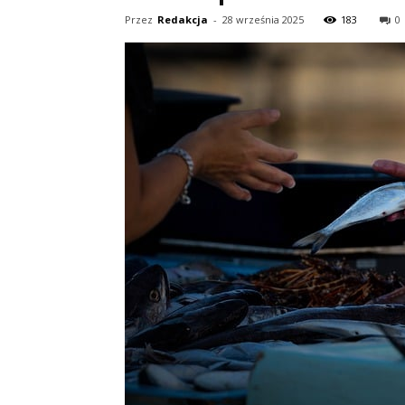
Przez
Redakcja
-
28 września 2025
183
0