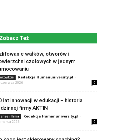
Zobacz Też
zlifowanie wałków, otworów i
owierzchni czołowych w jednym
amocowaniu
Redakcja Humanuniversity.pl
-
arzędzia
 czerwca 2026
0
0 lat innowacji w edukacji – historia
odzinnej firmy AKTIN
Redakcja Humanuniversity.pl
-
iznes i firma
 marca 2026
0
o kogo jest skierowany coaching?