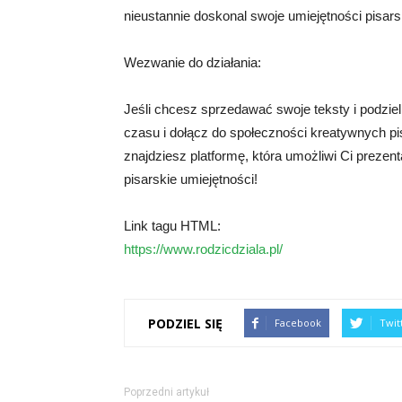
nieustannie doskonal swoje umiejętności pisar
Wezwanie do działania:
Jeśli chcesz sprzedawać swoje teksty i podzieli
czasu i dołącz do społeczności kreatywnych pis
znajdziesz platformę, która umożliwi Ci prezen
pisarskie umiejętności!
Link tagu HTML:
https://www.rodzicdziala.pl/
PODZIEL SIĘ
Facebook
Twit
Poprzedni artykuł