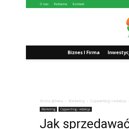
O nas
Reklama
Kontakt
Biznes I Firma
Inwestyc
Strona główna
Marketing
Copywriting i redakcja
Marketing
Copywriting i redakcja
Jak sprzedawać