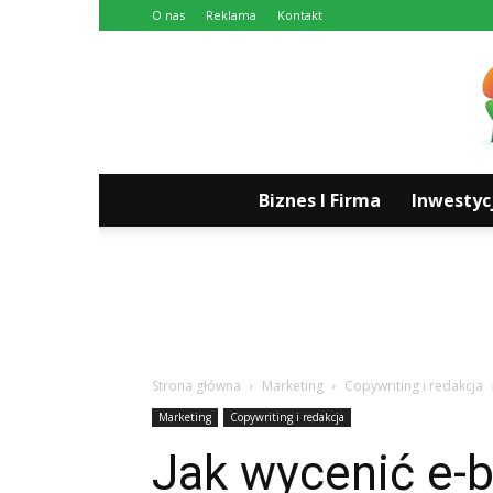
O nas
Reklama
Kontakt
Biznes I Firma
Inwestyc
Strona główna
Marketing
Copywriting i redakcja
Marketing
Copywriting i redakcja
Jak wycenić e-