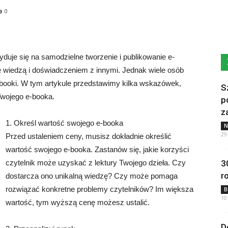
0
duje się na samodzielne tworzenie i publikowanie e-
ię wiedzą i doświadczeniem z innymi. Jednak wiele osób
-booki. W tym artykule przedstawimy kilka wskazówek,
S
Twojego e-booka.
p
z
1. Określ wartość swojego e-booka
N
29
Przed ustaleniem ceny, musisz dokładnie określić
wartość swojego e-booka. Zastanów się, jakie korzyści
czytelnik może uzyskać z lektury Twojego dzieła. Czy
3
r
dostarcza ono unikalną wiedzę? Czy może pomaga
rozwiązać konkretne problemy czytelników? Im większa
B
10
wartość, tym wyższą cenę możesz ustalić.
D