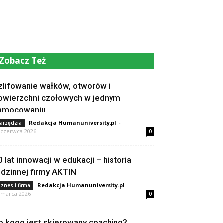
Zobacz Też
zlifowanie wałków, otworów i
owierzchni czołowych w jednym
amocowaniu
Redakcja Humanuniversity.pl
-
arzędzia
 czerwca 2026
0
0 lat innowacji w edukacji – historia
odzinnej firmy AKTIN
Redakcja Humanuniversity.pl
-
iznes i firma
 marca 2026
0
o kogo jest skierowany coaching?