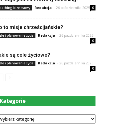
Redakcja
-
26 października 2025
oaching biznesowy
0
o to misje chrześcijańskie?
Redakcja
-
26 października 2025
ele i planowanie życia
0
akie są cele życiowe?
Redakcja
-
26 października 2025
ele i planowanie życia
0
Kategorie
tegorie