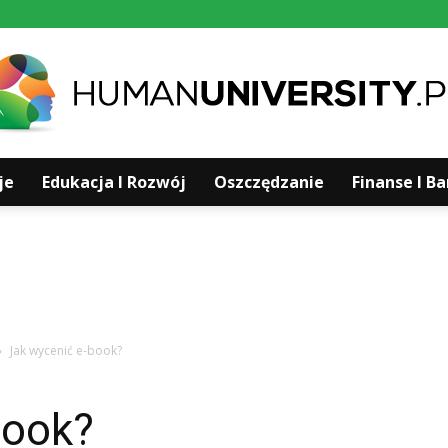
je
Edukacja I Rozwój
Oszczędzanie
Finanse I B
Humanuniversity.pl
Jak wycenić e-book?
book?