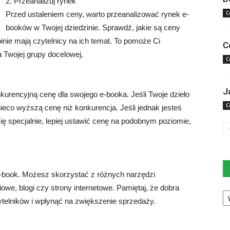
2. Przeanalizuj rynek
C
Przed ustaleniem ceny, warto przeanalizować rynek e-
booków w Twojej dziedzinie. Sprawdź, jakie są ceny
inie mają czytelnicy na ich temat. To pomoże Ci
C
a Twojej grupy docelowej.
C
J
kurencyjną cenę dla swojego e-booka. Jeśli Twoje dzieło
C
 nieco wyższą cenę niż konkurencja. Jeśli jednak jesteś
ię specjalnie, lepiej ustawić cenę na podobnym poziomie,
-book. Możesz skorzystać z różnych narzędzi
we, blogi czy strony internetowe. Pamiętaj, że dobra
Ka
telników i wpłynąć na zwiększenie sprzedaży.