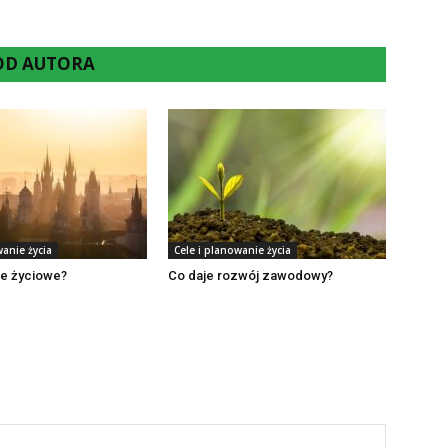
 OD AUTORA
wanie życia
Cele i planowanie życia
le życiowe?
Co daje rozwój zawodowy?