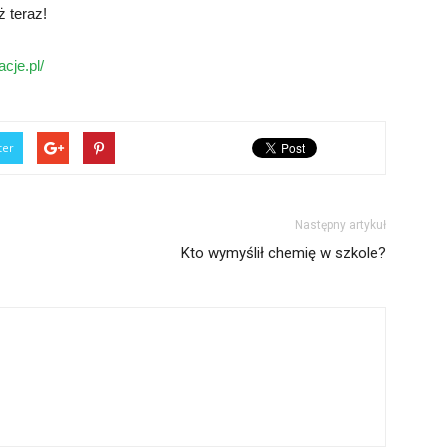
ż teraz!
cje.pl/
ter
Następny artykuł
Kto wymyślił chemię w szkole?