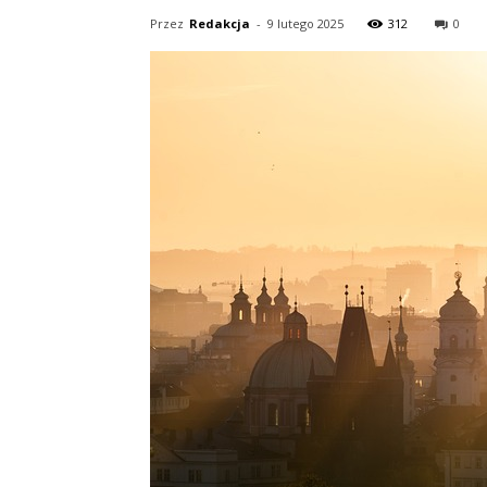
Przez
Redakcja
-
9 lutego 2025
312
0