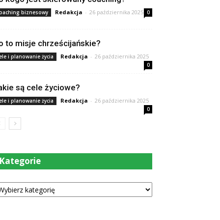
Redakcja
-
26 października 2025
oaching biznesowy
0
o to misje chrześcijańskie?
Redakcja
-
26 października 2025
ele i planowanie życia
0
akie są cele życiowe?
Redakcja
-
26 października 2025
ele i planowanie życia
0
Kategorie
tegorie