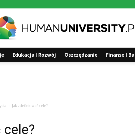
je
Edukacja I Rozwój
Oszczędzanie
Finanse I B
Humanuniversity.pl
ycia
Jak zdefiniować cele?
 cele?