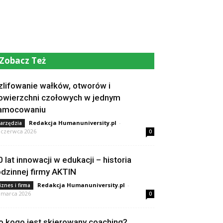
Zobacz Też
zlifowanie wałków, otworów i
owierzchni czołowych w jednym
amocowaniu
Redakcja Humanuniversity.pl
-
arzędzia
 czerwca 2026
0
0 lat innowacji w edukacji – historia
odzinnej firmy AKTIN
Redakcja Humanuniversity.pl
-
iznes i firma
 marca 2026
0
o kogo jest skierowany coaching?