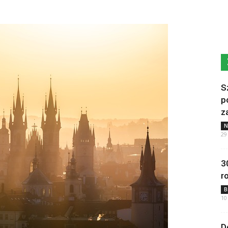
S
p
z
N
29
3
r
B
10
D