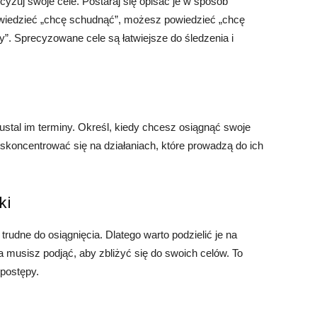
yzuj swoje cele. Postaraj się opisać je w sposób
powiedzieć „chcę schudnąć”, możesz powiedzieć „chcę
”. Sprecyzowane cele są łatwiejsze do śledzenia i
, ustal im terminy. Określ, kiedy chcesz osiągnąć swoje
 skoncentrować się na działaniach, które prowadzą do ich
ki
rudne do osiągnięcia. Dlatego warto podzielić je na
ia musisz podjąć, aby zbliżyć się do swoich celów. To
 postępy.