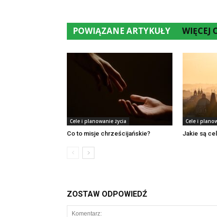
POWIĄZANE ARTYKUŁY
WIĘCEJ
Cele i planowanie życia
Cele i plano
Co to misje chrześcijańskie?
Jakie są ce
ZOSTAW ODPOWIEDŹ