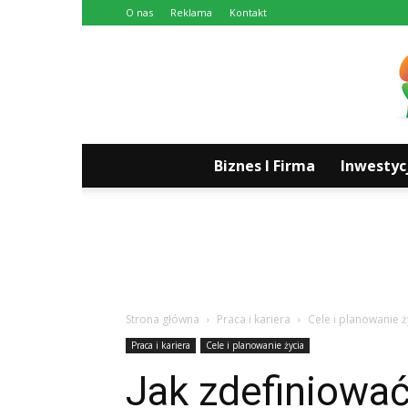
O nas
Reklama
Kontakt
Biznes I Firma
Inwestyc
Strona główna
Praca i kariera
Cele i planowanie ż
Praca i kariera
Cele i planowanie życia
Jak zdefiniować