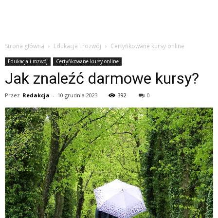
Strona główna
Edukacja i rozwój
Certyfikowane kursy online
Edukacja i rozwój
Certyfikowane kursy online
Jak znaleźć darmowe kursy?
Przez
Redakcja
-
10 grudnia 2023
392
0