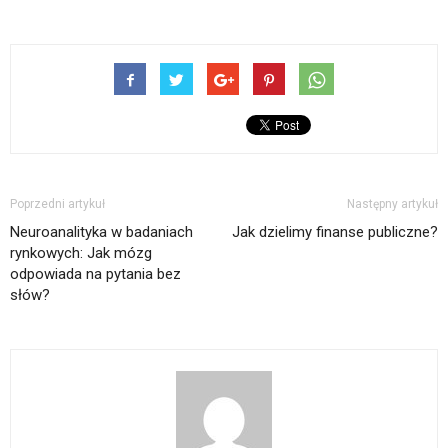
Poprzedni artykuł
Następny artykuł
Neuroanalityka w badaniach
Jak dzielimy finanse publiczne?
rynkowych: Jak mózg
odpowiada na pytania bez
słów?