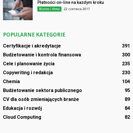
Płatności on-line na każdym kroku
22 czerwca 2017
Biznes i firma
POPULARNE KATEGORIE
Certyfikacje i akredytacje
391
Budżetowanie i kontrola finansowa
300
Cele i planowanie życia
235
Copywriting i redakcja
230
Chemia
104
Budżetowanie sektora publicznego
95
CV dla osób zmieniających branże
89
Edukacja i rozwój
84
Cloud Computing
82