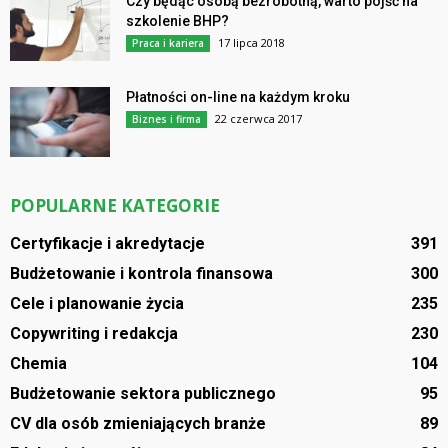
Czy będąc osobą bezrobotną, warto pójść na
szkolenie BHP?
17 lipca 2018
Praca i kariera
Płatności on-line na każdym kroku
22 czerwca 2017
Biznes i firma
POPULARNE KATEGORIE
Certyfikacje i akredytacje
391
Budżetowanie i kontrola finansowa
300
Cele i planowanie życia
235
Copywriting i redakcja
230
Chemia
104
Budżetowanie sektora publicznego
95
CV dla osób zmieniających branże
89