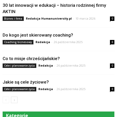
30 lat innowacji w edukacji – historia rodzinnej firmy
AKTIN
Redakcja Humanuniversity.pl
-
10 marca 2026
Biznes i firma
0
Do kogo jest skierowany coaching?
Redakcja
-
26 października 2025
Coaching biznesowy
0
Co to misje chrześcijańskie?
Redakcja
-
26 października 2025
Cele i planowanie życia
0
Jakie są cele życiowe?
Redakcja
-
26 października 2025
Cele i planowanie życia
0
Kategorie