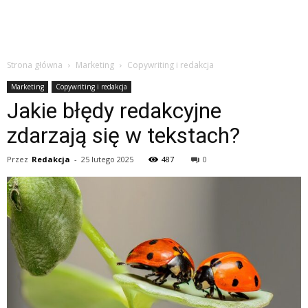
Strona główna
Marketing
Copywriting i redakcja
Marketing
Copywriting i redakcja
Jakie błędy redakcyjne
zdarzają się w tekstach?
Przez
Redakcja
-
25 lutego 2025
487
0