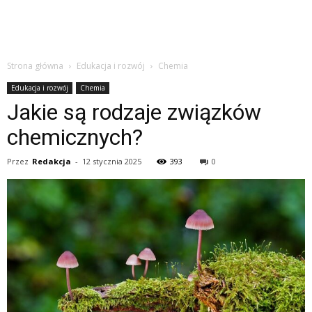
Strona główna
Edukacja i rozwój
Chemia
Edukacja i rozwój
Chemia
Jakie są rodzaje związków
chemicznych?
Przez
Redakcja
-
12 stycznia 2025
393
0