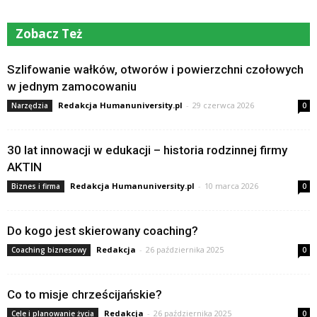
Zobacz Też
Szlifowanie wałków, otworów i powierzchni czołowych
w jednym zamocowaniu
Redakcja Humanuniversity.pl
-
29 czerwca 2026
Narzędzia
0
30 lat innowacji w edukacji – historia rodzinnej firmy
AKTIN
Redakcja Humanuniversity.pl
-
10 marca 2026
Biznes i firma
0
Do kogo jest skierowany coaching?
Redakcja
-
26 października 2025
Coaching biznesowy
0
Co to misje chrześcijańskie?
Redakcja
-
26 października 2025
Cele i planowanie życia
0