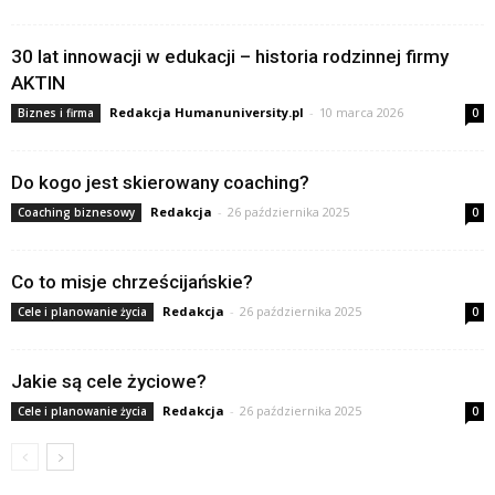
30 lat innowacji w edukacji – historia rodzinnej firmy
AKTIN
Redakcja Humanuniversity.pl
-
10 marca 2026
Biznes i firma
0
Do kogo jest skierowany coaching?
Redakcja
-
26 października 2025
Coaching biznesowy
0
Co to misje chrześcijańskie?
Redakcja
-
26 października 2025
Cele i planowanie życia
0
Jakie są cele życiowe?
Redakcja
-
26 października 2025
Cele i planowanie życia
0