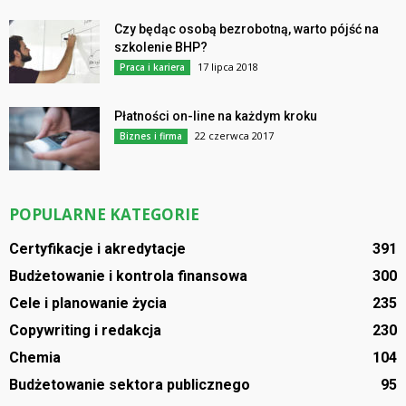
Czy będąc osobą bezrobotną, warto pójść na
szkolenie BHP?
17 lipca 2018
Praca i kariera
Płatności on-line na każdym kroku
22 czerwca 2017
Biznes i firma
POPULARNE KATEGORIE
Certyfikacje i akredytacje
391
Budżetowanie i kontrola finansowa
300
Cele i planowanie życia
235
Copywriting i redakcja
230
Chemia
104
Budżetowanie sektora publicznego
95