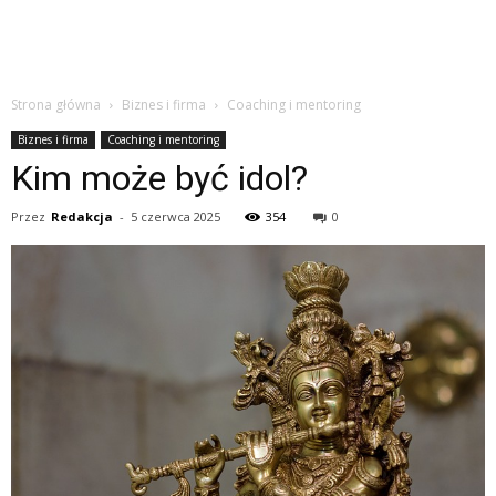
Strona główna
Biznes i firma
Coaching i mentoring
Biznes i firma
Coaching i mentoring
Kim może być idol?
Przez
Redakcja
-
5 czerwca 2025
354
0