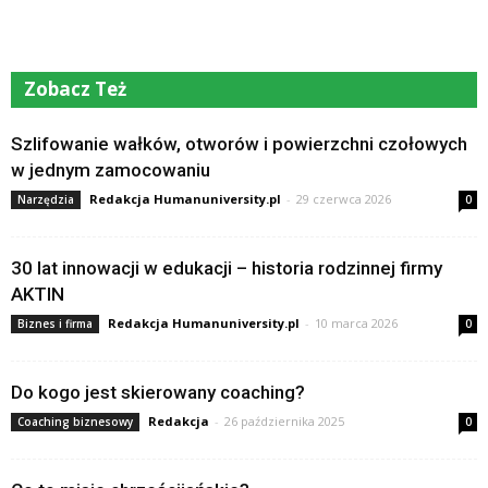
Zobacz Też
Szlifowanie wałków, otworów i powierzchni czołowych
w jednym zamocowaniu
Redakcja Humanuniversity.pl
-
29 czerwca 2026
Narzędzia
0
30 lat innowacji w edukacji – historia rodzinnej firmy
AKTIN
Redakcja Humanuniversity.pl
-
10 marca 2026
Biznes i firma
0
Do kogo jest skierowany coaching?
Redakcja
-
26 października 2025
Coaching biznesowy
0