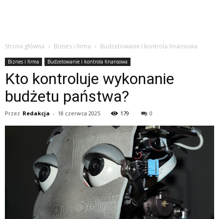
Strona główna
Biznes i firma
Budżetowanie i kontrola finansowa
Biznes i firma
Budżetowanie i kontrola finansowa
Kto kontroluje wykonanie
budżetu państwa?
Przez
Redakcja
-
18 czerwca 2025
179
0