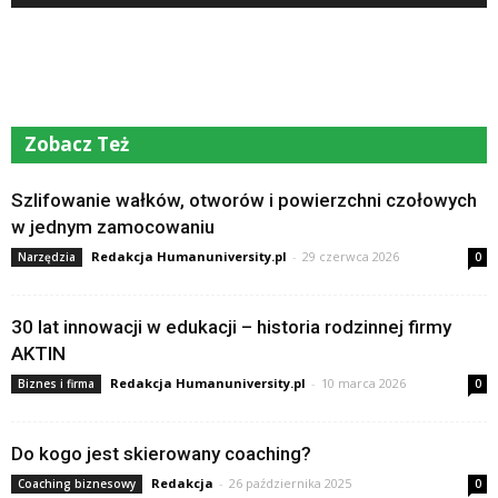
Zobacz Też
Szlifowanie wałków, otworów i powierzchni czołowych
w jednym zamocowaniu
Redakcja Humanuniversity.pl
-
29 czerwca 2026
Narzędzia
0
30 lat innowacji w edukacji – historia rodzinnej firmy
AKTIN
Redakcja Humanuniversity.pl
-
10 marca 2026
Biznes i firma
0
Do kogo jest skierowany coaching?
Redakcja
-
26 października 2025
Coaching biznesowy
0