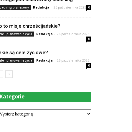
Redakcja
-
26 października 2025
oaching biznesowy
0
o to misje chrześcijańskie?
Redakcja
-
26 października 2025
ele i planowanie życia
0
akie są cele życiowe?
Redakcja
-
26 października 2025
ele i planowanie życia
0
Kategorie
tegorie