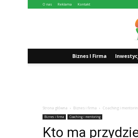
O nas
Reklama
Kontakt
Biznes I Firma
Inwestyc
Strona główna
Biznes i firma
Coaching i mentorin
Biznes i firma
Coaching i mentoring
Kto ma przydzi