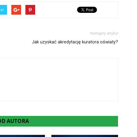
ter
Następny artykuł
Jak uzyskać akredytację kuratora oświaty?
 OD AUTORA