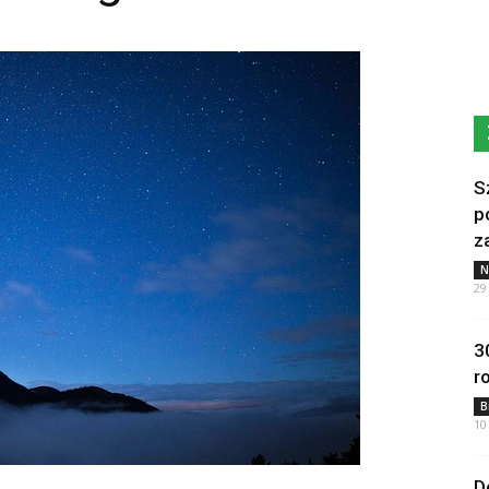
S
p
z
N
29
3
r
B
10
D