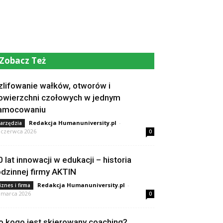
Zobacz Też
zlifowanie wałków, otworów i
owierzchni czołowych w jednym
amocowaniu
Redakcja Humanuniversity.pl
-
arzędzia
 czerwca 2026
0
0 lat innowacji w edukacji – historia
odzinnej firmy AKTIN
Redakcja Humanuniversity.pl
-
iznes i firma
 marca 2026
0
o kogo jest skierowany coaching?