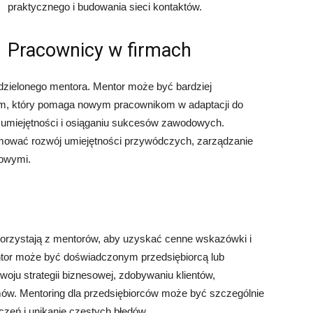
praktycznego i budowania sieci kontaktów.
Pracownicy w firmach
dzielonego mentora. Mentor może być bardziej
ym, który pomaga nowym pracownikom w adaptacji do
 umiejętności i osiąganiu sukcesów zawodowych.
mować rozwój umiejętności przywódczych, zarządzanie
dowymi.
 korzystają z mentorów, aby uzyskać cenne wskazówki i
tor może być doświadczonym przedsiębiorcą lub
oju strategii biznesowej, zdobywaniu klientów,
mów. Mentoring dla przedsiębiorców może być szczególnie
zeń i unikanie częstych błędów.