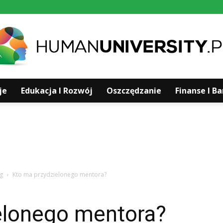
je
Edukacja I Rozwój
Oszczędzanie
Finanse I B
Humanuniversity.pl
g
Kto ma przydzielonego mentora?
elonego mentora?