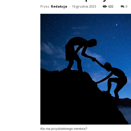
Przez
Redakcja
-
16 grudnia 2023
632
0
Kto ma przydzielonego mentora?