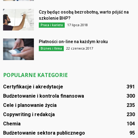
Czy będąc osobą bezrobotną, warto pójść na
szkolenie BHP?
17 lipca 2018
Praca i kariera
Płatności on-line na każdym kroku
22 czerwca 2017
Biznes i firma
POPULARNE KATEGORIE
Certyfikacje i akredytacje
391
Budżetowanie i kontrola finansowa
300
Cele i planowanie życia
235
Copywriting i redakcja
230
Chemia
104
Budżetowanie sektora publicznego
95