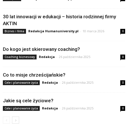
30 lat innowacji w edukacji – historia rodzinnej firmy
AKTIN
Redakcja Humanuniversity.pl
-
10 marca 2026
Biznes i firma
0
Do kogo jest skierowany coaching?
Redakcja
-
26 października 2025
Coaching biznesowy
0
Co to misje chrześcijańskie?
Redakcja
-
26 października 2025
Cele i planowanie życia
0
Jakie są cele życiowe?
Redakcja
-
26 października 2025
Cele i planowanie życia
0