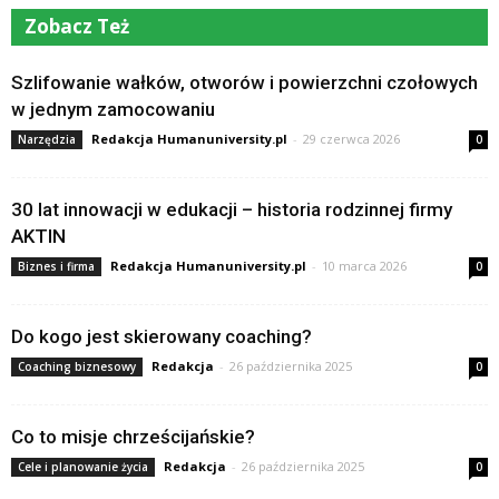
Zobacz Też
Szlifowanie wałków, otworów i powierzchni czołowych
w jednym zamocowaniu
Redakcja Humanuniversity.pl
-
29 czerwca 2026
Narzędzia
0
30 lat innowacji w edukacji – historia rodzinnej firmy
AKTIN
Redakcja Humanuniversity.pl
-
10 marca 2026
Biznes i firma
0
Do kogo jest skierowany coaching?
Redakcja
-
26 października 2025
Coaching biznesowy
0
Co to misje chrześcijańskie?
Redakcja
-
26 października 2025
Cele i planowanie życia
0