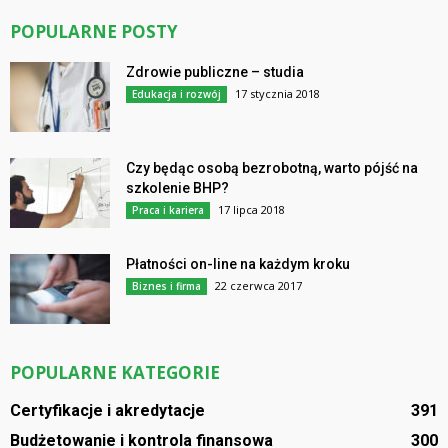
POPULARNE POSTY
Zdrowie publiczne – studia
17 stycznia 2018
Edukacja i rozwój
Czy będąc osobą bezrobotną, warto pójść na
szkolenie BHP?
17 lipca 2018
Praca i kariera
Płatności on-line na każdym kroku
22 czerwca 2017
Biznes i firma
POPULARNE KATEGORIE
Certyfikacje i akredytacje
391
Budżetowanie i kontrola finansowa
300