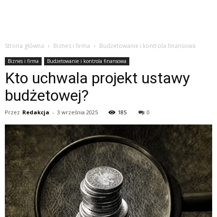
Strona główna
Biznes i firma
Budżetowanie i kontrola finansowa
Biznes i firma
Budżetowanie i kontrola finansowa
Kto uchwala projekt ustawy
budżetowej?
Przez
Redakcja
-
3 września 2025
185
0