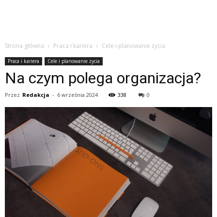
Strona główna
Praca i kariera
Cele i planowanie życia
Praca i kariera
Cele i planowanie życia
Na czym polega organizacja?
Przez
Redakcja
-
6 września 2024
338
0