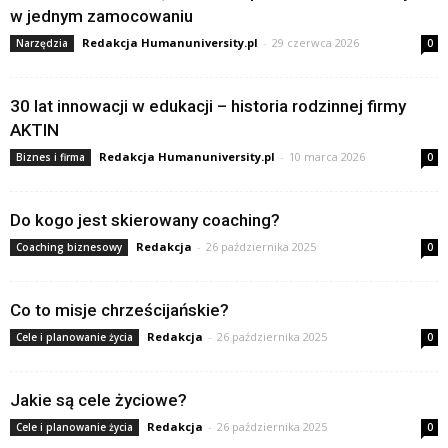
w jednym zamocowaniu
Redakcja Humanuniversity.pl
-
29 czerwca 2026
Narzędzia
0
30 lat innowacji w edukacji – historia rodzinnej firmy
AKTIN
Redakcja Humanuniversity.pl
-
10 marca 2026
Biznes i firma
0
Do kogo jest skierowany coaching?
Redakcja
-
26 października 2025
Coaching biznesowy
0
Co to misje chrześcijańskie?
Redakcja
-
26 października 2025
Cele i planowanie życia
0
Jakie są cele życiowe?
Redakcja
-
26 października 2025
Cele i planowanie życia
0