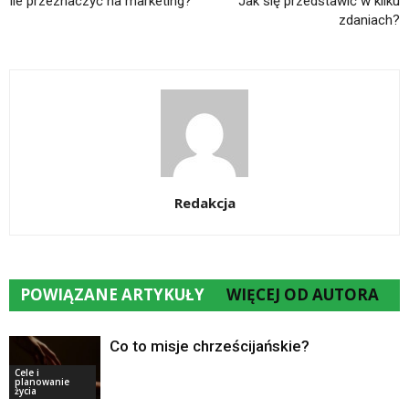
Ile przeznaczyć na marketing?
Jak się przedstawić w kilku
zdaniach?
Redakcja
POWIĄZANE ARTYKUŁY
WIĘCEJ OD AUTORA
Co to misje chrześcijańskie?
Cele i
planowanie
życia