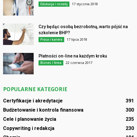
17 stycznia 2018
Edukacja i rozwój
Czy będąc osobą bezrobotną, warto pójść na
szkolenie BHP?
17 lipca 2018
Praca i kariera
Płatności on-line na każdym kroku
22 czerwca 2017
Biznes i firma
POPULARNE KATEGORIE
Certyfikacje i akredytacje
391
Budżetowanie i kontrola finansowa
300
Cele i planowanie życia
235
Copywriting i redakcja
230