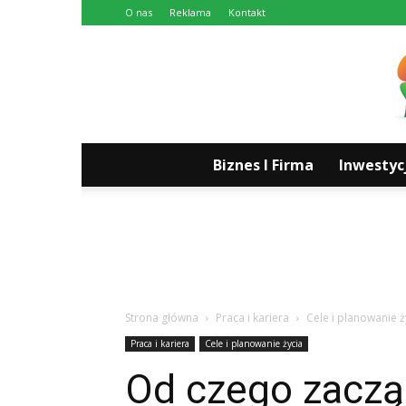
O nas
Reklama
Kontakt
Biznes I Firma
Inwestyc
Strona główna
Praca i kariera
Cele i planowanie ż
Praca i kariera
Cele i planowanie życia
Od czego zaczą