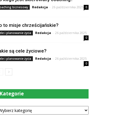
Redakcja
-
26 października 2025
oaching biznesowy
0
o to misje chrześcijańskie?
Redakcja
-
26 października 2025
ele i planowanie życia
0
akie są cele życiowe?
Redakcja
-
26 października 2025
ele i planowanie życia
0
Kategorie
tegorie