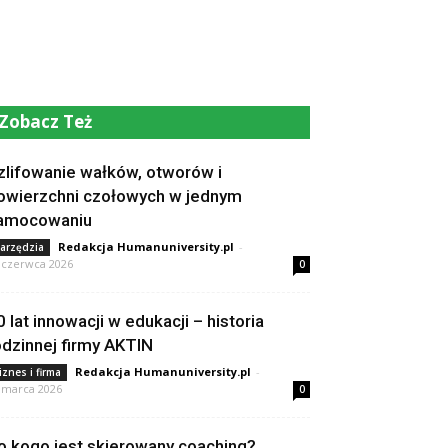
Zobacz Też
zlifowanie wałków, otworów i
owierzchni czołowych w jednym
amocowaniu
Redakcja Humanuniversity.pl
-
arzędzia
 czerwca 2026
0
0 lat innowacji w edukacji – historia
odzinnej firmy AKTIN
Redakcja Humanuniversity.pl
-
iznes i firma
 marca 2026
0
o kogo jest skierowany coaching?