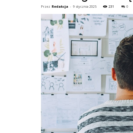
Przez
Redakcja
-
9 stycznia 2025
231
0