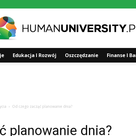
je
Edukacja I Rozwój
Oszczędzanie
Finanse I B
Humanuniversity.pl
ycia
Od czego zacząć planowanie dnia?
ć planowanie dnia?