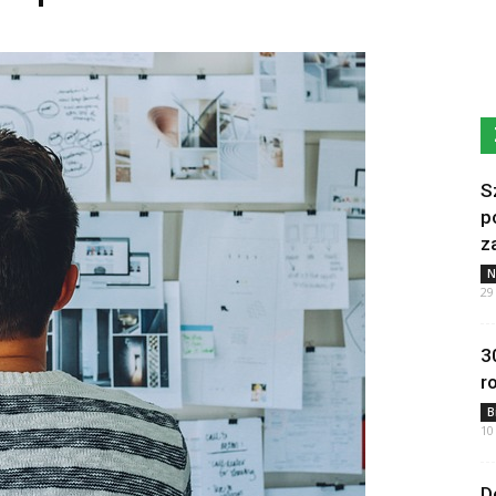
S
p
z
N
29
3
r
B
10
D