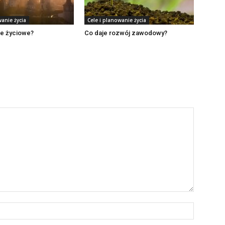
wanie życia
Cele i planowanie życia
le życiowe?
Co daje rozwój zawodowy?