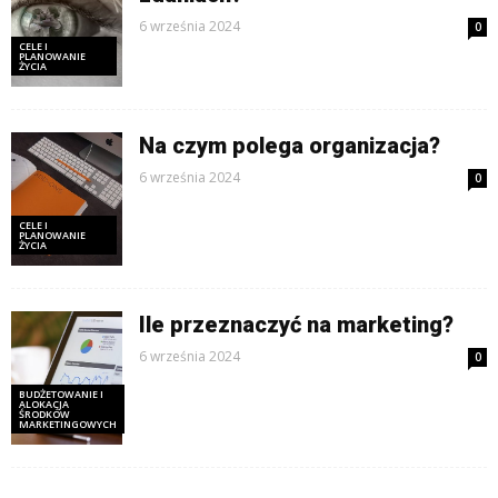
6 września 2024
0
CELE I
PLANOWANIE
ŻYCIA
Na czym polega organizacja?
6 września 2024
0
CELE I
PLANOWANIE
ŻYCIA
Ile przeznaczyć na marketing?
6 września 2024
0
BUDŻETOWANIE I
ALOKACJA
ŚRODKÓW
MARKETINGOWYCH