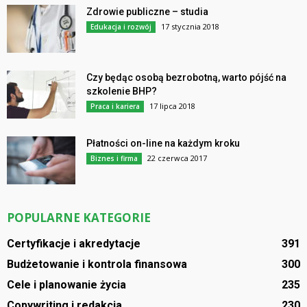
Zdrowie publiczne – studia
17 stycznia 2018
Edukacja i rozwój
Czy będąc osobą bezrobotną, warto pójść na
szkolenie BHP?
17 lipca 2018
Praca i kariera
Płatności on-line na każdym kroku
22 czerwca 2017
Biznes i firma
POPULARNE KATEGORIE
Certyfikacje i akredytacje
391
Budżetowanie i kontrola finansowa
300
Cele i planowanie życia
235
Copywriting i redakcja
230