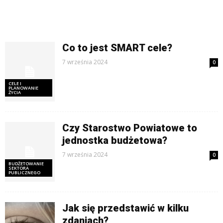
Co to jest SMART cele?
7 września 2024
0
CELE I
PLANOWANIE
ŻYCIA
Czy Starostwo Powiatowe to
jednostka budżetowa?
7 września 2024
0
BUDŻETOWANIE
SEKTORA
PUBLICZNEGO
Jak się przedstawić w kilku
zdaniach?