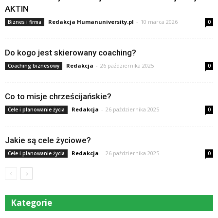
AKTIN
Redakcja Humanuniversity.pl
-
10 marca 2026
Biznes i firma
0
Do kogo jest skierowany coaching?
Redakcja
-
26 października 2025
Coaching biznesowy
0
Co to misje chrześcijańskie?
Redakcja
-
26 października 2025
Cele i planowanie życia
0
Jakie są cele życiowe?
Redakcja
-
26 października 2025
Cele i planowanie życia
0
Kategorie