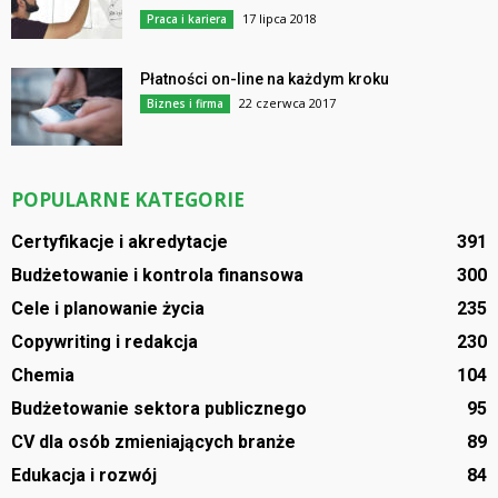
17 lipca 2018
Praca i kariera
Płatności on-line na każdym kroku
22 czerwca 2017
Biznes i firma
POPULARNE KATEGORIE
Certyfikacje i akredytacje
391
Budżetowanie i kontrola finansowa
300
Cele i planowanie życia
235
Copywriting i redakcja
230
Chemia
104
Budżetowanie sektora publicznego
95
CV dla osób zmieniających branże
89
Edukacja i rozwój
84