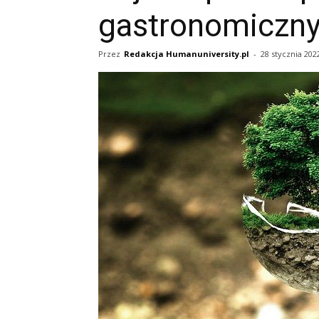
gastronomiczn
Przez
Redakcja Humanuniversity.pl
-
28 stycznia 202