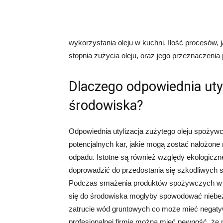
wykorzystania oleju w kuchni. Ilość procesów, 
stopnia zużycia oleju, oraz jego przeznaczenia
Dlaczego odpowiednia utyl
środowiska?
Odpowiednia utylizacja zużytego oleju spożywc
potencjalnych kar, jakie mogą zostać nałożone
odpadu. Istotne są również względy ekologiczn
doprowadzić do przedostania się szkodliwych s
Podczas smażenia produktów spożywczych w ol
się do środowiska mogłyby spowodować niebezpi
zatrucie wód gruntowych co może mieć negatywn
profesjonalnej firmie można mieć pewność, że