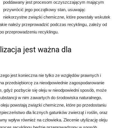
poddawany jest procesom oczyszczającym mającym
przywrócić jego początkowy stan, usuwając
niekorzystne związki chemiczne, które powstały wskutek
jakie należy przeprowadzić podczas recyklingu, zależy od
 po przeprowadzeniu recyklingu.
izacja jest ważna dla
zego jest konieczna nie tylko ze względów prawnych i
 na przedsiębiorcę za nieodpowiednie zagospodarowanie
e, gdyż pozbycie się oleju w nieodpowiedni sposób, może
ubstancji w nim zawartych do środowiska naturalnego.
eju powstają związki chemiczne, które po przedostaniu
eczeństwo dla licznych gatunków zwierząt i roślin, oraz
y wpływ również na człowieka. Zlecenie utylizację oleju
 proces recyklingu będzie przeprowadzony w sposób