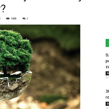
y?
2
1688
0
S
p
z
N
29
3
r
B
10