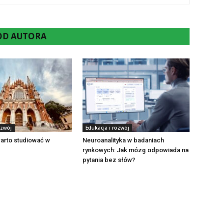
 OD AUTORA
ozwój
Edukacja i rozwój
arto studiować w
Neuroanalityka w badaniach
rynkowych: Jak mózg odpowiada na
pytania bez słów?