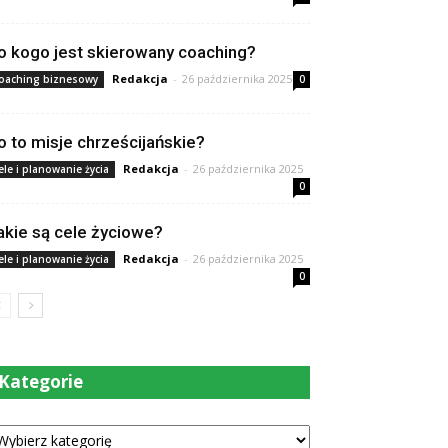
o kogo jest skierowany coaching?
Redakcja
-
26 października 2025
oaching biznesowy
0
o to misje chrześcijańskie?
Redakcja
-
26 października 2025
ele i planowanie życia
0
akie są cele życiowe?
Redakcja
-
26 października 2025
ele i planowanie życia
0
Kategorie
tegorie