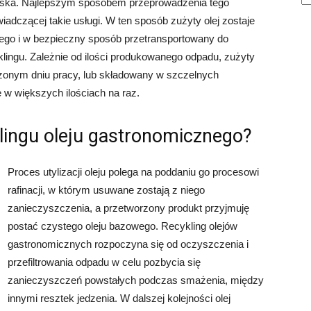
iska. Najlepszym sposobem przeprowadzenia tego
wiadczącej takie usługi. W ten sposób zużyty olej zostaje
ego i w bezpieczny sposób przetransportowany do
lingu. Zależnie od ilości produkowanego odpadu, zużyty
zonym dniu pracy, lub składowany w szczelnych
e w większych ilościach na raz.
lingu oleju gastronomicznego?
Proces utylizacji oleju polega na poddaniu go procesowi
rafinacji, w którym usuwane zostają z niego
zanieczyszczenia, a przetworzony produkt przyjmuję
postać czystego oleju bazowego. Recykling olejów
gastronomicznych rozpoczyna się od oczyszczenia i
przefiltrowania odpadu w celu pozbycia się
zanieczyszczeń powstałych podczas smażenia, między
innymi resztek jedzenia. W dalszej kolejności olej