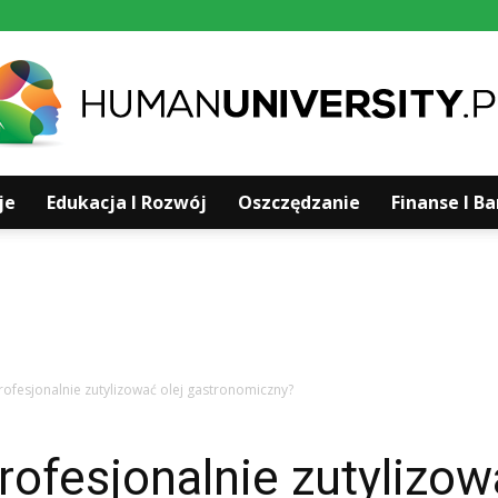
je
Edukacja I Rozwój
Oszczędzanie
Finanse I B
Humanuniversity.pl
rofesjonalnie zutylizować olej gastronomiczny?
rofesjonalnie zutylizow