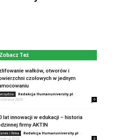
Zobacz Też
zlifowanie wałków, otworów i
owierzchni czołowych w jednym
amocowaniu
Redakcja Humanuniversity.pl
-
arzędzia
 czerwca 2026
0
0 lat innowacji w edukacji – historia
odzinnej firmy AKTIN
Redakcja Humanuniversity.pl
-
iznes i firma
 marca 2026
0