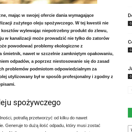
D
zne, mając w swojej ofercie dania wymagające
izacji zużytego oleju spożywczego. W tej kwestii nie
C
m kosztów wylewając niepotrzebny produkt do zlewu,
eju w kanalizacji może prowadzić nie tylko do zatorów
C
 może powodować problemy ekologiczne z
C
a śmietnik, nawet w szczelnie zamkniętym opakowaniu,
niem odpadów, a poprzez niestosowanie się do zasad
J
ych problemów podmiotom odpowiedzialnym za
 olej utylizowany był w sposób profesjonalny i zgodny z
C
episami.
oleju spożywczego
lności, potrafią przetworzyć od kilku do nawet
Ka
ie. Generuje to dużą ilość odpadu, który musi zostać