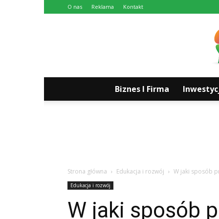
O nas
Reklama
Kontakt
Biznes I Firma
Inwestyc
Strona główna
Edukacja i rozwój
W jaki sposób p
Edukacja i rozwój
W jaki sposób p