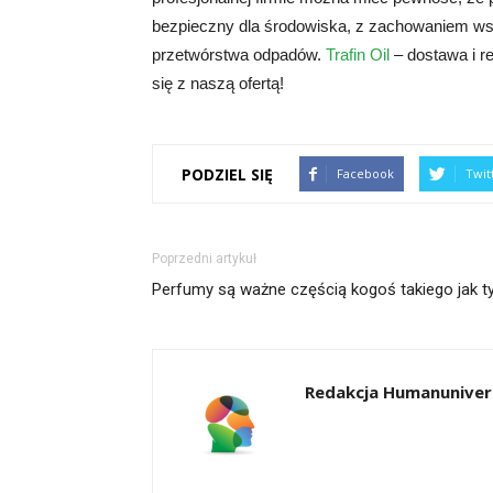
bezpieczny dla środowiska, z zachowaniem wsz
przetwórstwa odpadów.
Trafin Oil
– dostawa i r
się z naszą ofertą!
PODZIEL SIĘ
Facebook
Twit
Poprzedni artykuł
Perfumy są ważne częścią kogoś takiego jak t
Redakcja Humanunivers