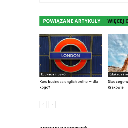
POWIĄZANE ARTYKUŁY
WIĘCEJ
Edukacja i rozwój
Edukacja i r
Kurs business english online — dla
Dlaczego w
kogo?
Krakowie