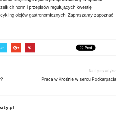
elkich norm i przepisów regulujących kwestię
ecykling olejów gastronomicznych. Zapraszamy zapoznać
ter
Następny artykuł
y?
Praca w Krośnie w sercu Podkarpacia
ity.pl