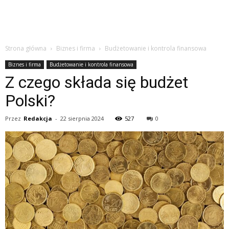
Strona główna
Biznes i firma
Budżetowanie i kontrola finansowa
Biznes i firma
Budżetowanie i kontrola finansowa
Z czego składa się budżet
Polski?
Przez
Redakcja
-
22 sierpnia 2024
527
0