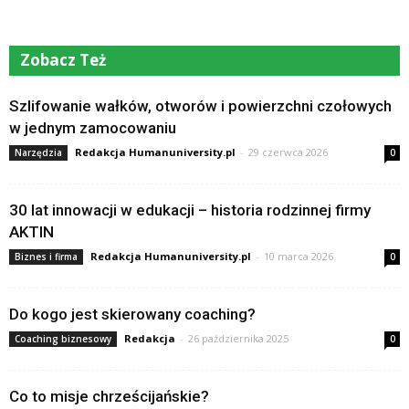
Zobacz Też
Szlifowanie wałków, otworów i powierzchni czołowych
w jednym zamocowaniu
Redakcja Humanuniversity.pl
-
29 czerwca 2026
Narzędzia
0
30 lat innowacji w edukacji – historia rodzinnej firmy
AKTIN
Redakcja Humanuniversity.pl
-
10 marca 2026
Biznes i firma
0
Do kogo jest skierowany coaching?
Redakcja
-
26 października 2025
Coaching biznesowy
0
Co to misje chrześcijańskie?