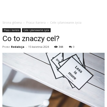
Strona główna
Praca i kariera
Cele i planowanie życia
Praca i kariera
Cele i planowanie życia
Co to znaczy cel?
Przez
Redakcja
-
15 kwietnia 2024
344
0