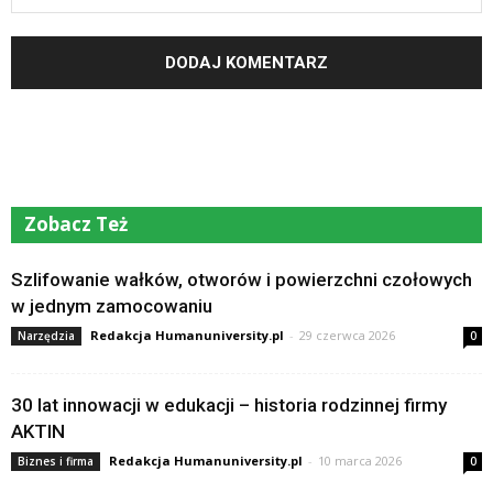
Zobacz Też
Szlifowanie wałków, otworów i powierzchni czołowych
w jednym zamocowaniu
Redakcja Humanuniversity.pl
-
29 czerwca 2026
Narzędzia
0
30 lat innowacji w edukacji – historia rodzinnej firmy
AKTIN
Redakcja Humanuniversity.pl
-
10 marca 2026
Biznes i firma
0