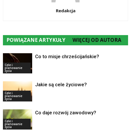
Redakcja
POWIĄZANE ARTYKUŁY
WIĘCEJ OD AUTORA
Co to misje chrześcijańskie?
Cele i
planowanie
życia
Jakie są cele życiowe?
Cele i
planowanie
życia
Co daje rozwój zawodowy?
Cele i
planowanie
życia