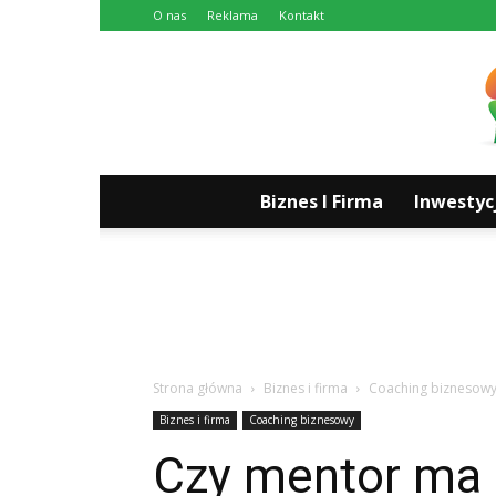
O nas
Reklama
Kontakt
Biznes I Firma
Inwestyc
Strona główna
Biznes i firma
Coaching biznesow
Biznes i firma
Coaching biznesowy
Czy mentor ma 