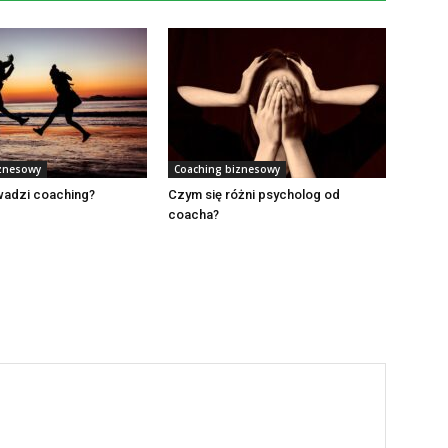
znesowy
Coaching biznesowy
wadzi coaching?
Czym się różni psycholog od
coacha?