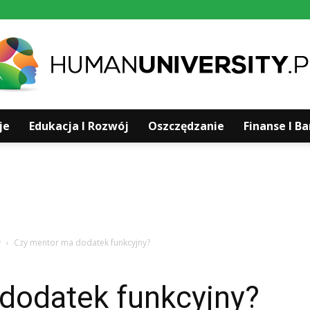
je
Edukacja I Rozwój
Oszczędzanie
Finanse I B
Humanuniversity.pl
y
Czy mentor ma dodatek funkcyjny?
dodatek funkcyjny?