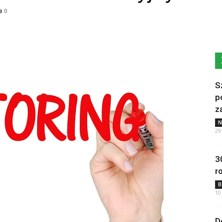
0
S
p
z
N
29
3
r
B
10
D