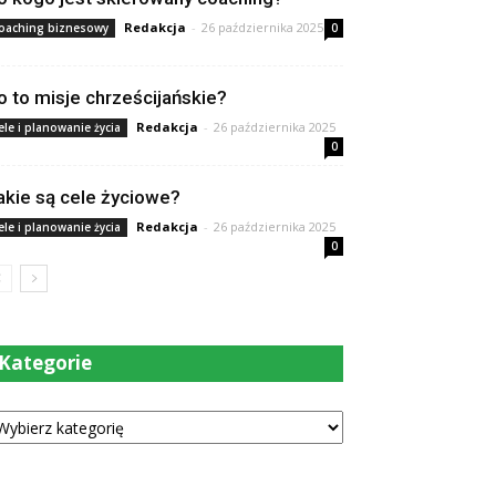
Redakcja
-
26 października 2025
oaching biznesowy
0
o to misje chrześcijańskie?
Redakcja
-
26 października 2025
ele i planowanie życia
0
akie są cele życiowe?
Redakcja
-
26 października 2025
ele i planowanie życia
0
Kategorie
tegorie