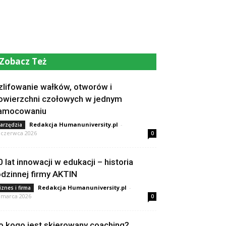
Zobacz Też
zlifowanie wałków, otworów i
owierzchni czołowych w jednym
amocowaniu
Redakcja Humanuniversity.pl
-
arzędzia
 czerwca 2026
0
0 lat innowacji w edukacji – historia
odzinnej firmy AKTIN
Redakcja Humanuniversity.pl
-
iznes i firma
 marca 2026
0
o kogo jest skierowany coaching?