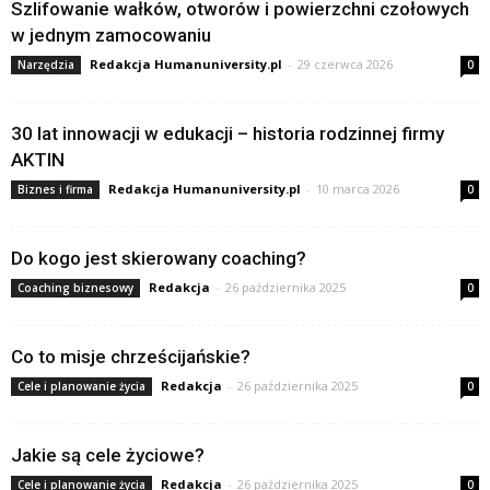
Szlifowanie wałków, otworów i powierzchni czołowych
w jednym zamocowaniu
Redakcja Humanuniversity.pl
-
29 czerwca 2026
Narzędzia
0
30 lat innowacji w edukacji – historia rodzinnej firmy
AKTIN
Redakcja Humanuniversity.pl
-
10 marca 2026
Biznes i firma
0
Do kogo jest skierowany coaching?
Redakcja
-
26 października 2025
Coaching biznesowy
0
Co to misje chrześcijańskie?
Redakcja
-
26 października 2025
Cele i planowanie życia
0
Jakie są cele życiowe?
Redakcja
-
26 października 2025
Cele i planowanie życia
0