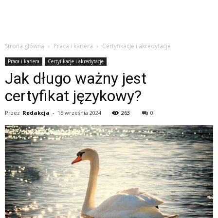
Strona główna
Praca i kariera
Certyfikacje i akredytacje
Praca i kariera
Certyfikacje i akredytacje
Jak długo ważny jest
certyfikat językowy?
Przez
Redakcja
-
15 września 2024
263
0