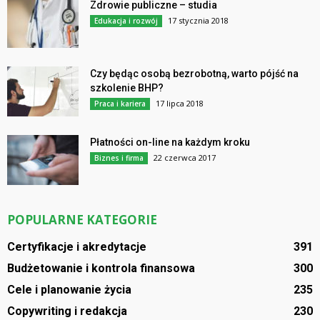
Zdrowie publiczne – studia
17 stycznia 2018
Edukacja i rozwój
Czy będąc osobą bezrobotną, warto pójść na
szkolenie BHP?
17 lipca 2018
Praca i kariera
Płatności on-line na każdym kroku
22 czerwca 2017
Biznes i firma
POPULARNE KATEGORIE
Certyfikacje i akredytacje
391
Budżetowanie i kontrola finansowa
300
Cele i planowanie życia
235
Copywriting i redakcja
230