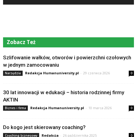
Zobacz Też
Szlifowanie wałków, otworów i powierzchni czołowych
w jednym zamocowaniu
Redakcja Humanuniversity.pl
-
29 czerwca 2026
Narzędzia
0
30 lat innowacji w edukacji – historia rodzinnej firmy
AKTIN
Redakcja Humanuniversity.pl
-
10 marca 2026
Biznes i firma
0
Do kogo jest skierowany coaching?
Redakcja
-
26 października 2025
Coaching biznesowy
0