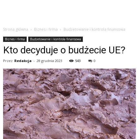
Strona główna
Biznes i firma
Budżetowanie i kontrola finansowa
Biznes i firma
Budżetowanie i kontrola finansowa
Kto decyduje o budżecie UE?
Przez
Redakcja
-
28 grudnia 2023
543
0